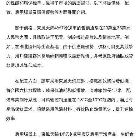
的性能和環保標準，贏得了市場的廣泛認可。以下將從價格、配
置、應用場景及環保優勢等方面展開介紹。
關于價格，東風天錦4米7冷凍車的售價通常在20萬至35萬元
人民幣之間，具體取決于配置、制冷機組品牌以及購車地區。例
如，在湖北隨州等生產基地，由于供應鏈優勢，價格可能更具競爭
力。用戶建議咨詢當地經銷商獲取最新報價，并考慮政府補貼或貸
款選項以降低成本。
在配置方面，該車采用東風天錦底盤，搭載高效柴油發動機，
符合國六排放標準，確保低油耗和低排放。冷凍箱體長4.7米，配
備專業制冷系統，可精確控制溫度在-18°C至10°C范圍內，滿足海
產品保鮮需求。箱體采用保溫材料，有效防止熱量流失，提升運輸
效率。
應用場景上，東風天錦4米7冷凍車廣泛應用于海產品、生鮮食