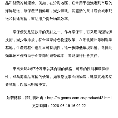
品和醫藥冷鏈運輸。例如，在沿海地區，它常用于從漁港到市場的
海鮮配送，確保產品新鮮度，減少損耗。其靈活的尺寸適合城市配
送和長途運輸，幫助用戶提升物流效率。
環保優勢是這款車的亮點之一。作為環保車，它采用清潔能源
技術，減少碳排放，符合國家綠色物流政策。在湖北隨州等制造業
基地，生產過程中也注重可持續性，進一步降低環境影響。選擇此
類車輛不僅有助于企業節約運營成本，還能履行社會責任。
東風天錦4米7冷凍車以其合理的價格、可靠的性能和環保特
性，成為海產品運輸的優選。如果您從事冷鏈物流，建議實地考察
并試駕，以做出明智決策。
如若轉載，請注明出處：http://m.gmmx.com.cn/product/42.html
更新時間：2026-06-19 16:02:22