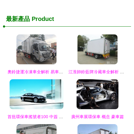
最新產品
Product
奧鈴捷運冷凍車全解析 易車資訊一網打盡，助您高效選車
江淮帥鈴藍牌冷藏車全解析 熱門型號與專業改裝廠指南
首批環保車搖號者100 中簽 混動凱美瑞優勢獨攬
廣州車展環保車 概念 豪車篇