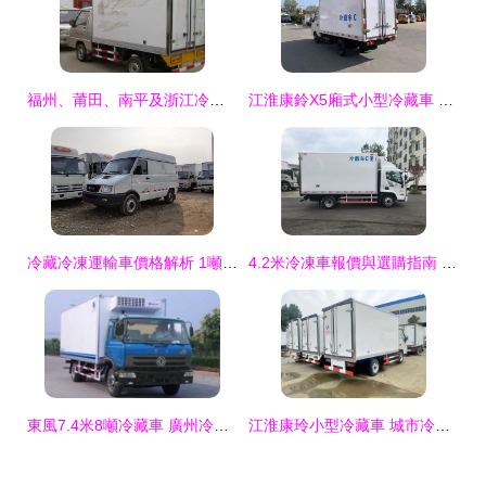
福州、莆田、南平及浙江冷藏/冷凍車廠家與產品信息查詢指南
江淮康鈴X5廂式小型冷藏車 選購指南與渠道推薦
冷藏冷凍運輸車價格解析 1噸級車型市場行情與選購指南
4.2米冷凍車報價與選購指南 圖片展示與核心要點
東風7.4米8噸冷藏車 廣州冷凍與清真食品運輸的專業解決方案
江淮康玲小型冷藏車 城市冷鏈運輸的可靠伙伴