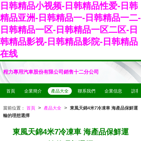
日韩精品小视频-日韩精品性爱-日韩
精品亚洲-日韩精品一-日韩精品一二-
日韩精品一区-日韩精品一区二区-日
韩精品影视-日韩精品影院-日韩精品
在线
程力專用汽車股份有限公司銷售十二分公司
首頁
企業簡介
產品大全
聯系我們
企業信息
訪客
>
>
當前位置：
首頁
產品大全
東風天錦4米7冷凍車 海產品保鮮運
輸的理想選擇
東風天錦4米7冷凍車 海產品保鮮運